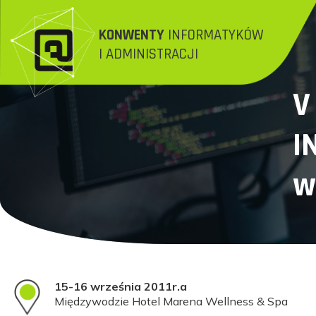
KONWENTY
INFORMATYKÓW
I ADMINISTRACJI
V
I
w
15-16 września 2011r.a
Międzywodzie Hotel Marena Wellness & Spa