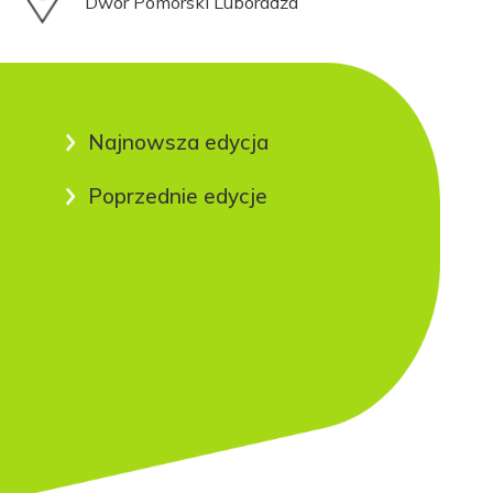
Dwór Pomorski Luboradza
Najnowsza edycja
Poprzednie edycje