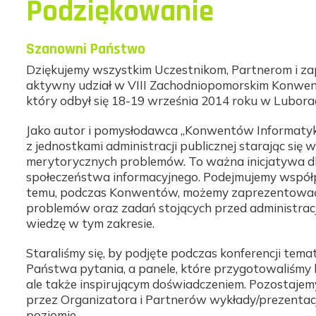
Podziękowanie
Szanowni Państwo
Dziękujemy wszystkim Uczestnikom, Partnerom i za
aktywny udział w VIII Zachodniopomorskim Konwenci
który odbył się 18-19 września 2014 roku w Lubora
Jako autor i pomysłodawca „Konwentów Informatyk
z jednostkami administracji publicznej starając si
merytorycznych problemów. To ważna inicjatywa d
społeczeństwa informacyjnego. Podejmujemy współpra
temu, podczas Konwentów, możemy zaprezentować
problemów oraz zadań stojących przed administrac
wiedzę w tym zakresie.
Staraliśmy się, by podjęte podczas konferencji tem
Państwa pytania, a panele, które przygotowaliśmy b
ale także inspirującym doświadczeniem. Pozostaje
przez Organizatora i Partnerów wykłady/prezentacj
poziomie.